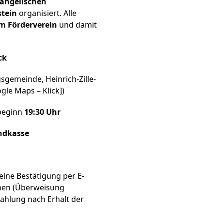
vangelischen
tein
organisiert. Alle
m Förderverein
und damit
ck
emeinde, Heinrich-Zille-
ogle Maps –
Klick
])
mbeginn
19:30 Uhr
endkasse
eine Bestätigung per E-
onen (Überweisung
Zahlung nach Erhalt der