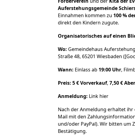
Förderverein
und der
Kita der E
Auferstehungsgemeinde Schiers
Einnahmen kommen zu
100 % de
direkt den Kindern zugute.
Organisatorisches auf einen Bli
Wo:
Gemeindehaus Auferstehungsg
Straße 48, 65201 Wiesbaden ([Go
Wann:
Einlass ab
19:00 Uhr
, Fil
Preis:
5 € Vorverkauf
,
7,50 € Ab
Anmeldung:
Link
hier
Nach der Anmeldung erhaltet ihr 
Mail mit den Zahlungsinformati
und/oder PayPal). Wir bitten um 
Bestätigung.